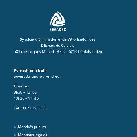
SEVADEC
S
yndicat d'
E
limination et de
VA
lorisation des
DE
chets du
C
alaisis
583 rue Jacques Monod - BP20 - 62101 Calais cedex
Pôle administratif
ouvert du lundi au vendredi
Horaires
8h30 – 12h00
13h30 – 17h15
Tél :
03 21 19 58 30
Marchés publics
Mentions légales