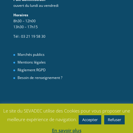
ouvert du lundi au vendredi
Horaires
8h30 – 12h00
13h30 – 17h15
Tél :
03 21 19 58 30
Marchés publics
Mentions légales
Règlement RGPD
Besoin de renseignement ?
Le site du SEVADEC utilise des Cookies pour vous proposer une
meilleure expérience de navigation.
Accepter
Refuser
Réalisation : Camelance Communication - SEVADEC - Tous droits
En savoir plus
réservés