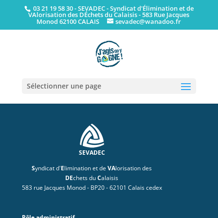
03 21 19 58 30
- SEVADEC - Syndicat d'Élimination et de
VAlorisation des DÉchets du Calaisis - 583 Rue Jacques
Monod 62100 CALAIS
sevadec@wanadoo.fr
Sélectionner une page
SEVADEC
S
yndicat d'
E
limination et de
VA
lorisation des
DE
chets du
C
alaisis
583 rue Jacques Monod - BP20 - 62101 Calais cedex
Pôle administratif