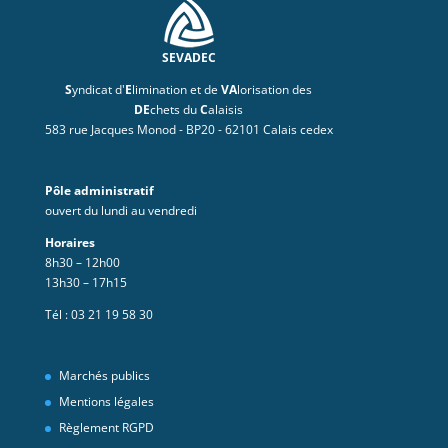
SEVADEC
S
yndicat d'
E
limination et de
VA
lorisation des
DE
chets du
C
alaisis
583 rue Jacques Monod - BP20 - 62101 Calais cedex
Pôle administratif
ouvert du lundi au vendredi
Horaires
8h30 – 12h00
13h30 – 17h15
Tél :
03 21 19 58 30
Marchés publics
Mentions légales
Règlement RGPD