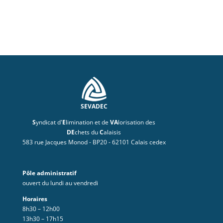
SEVADEC
S
yndicat d'
E
limination et de
VA
lorisation des
DE
chets du
C
alaisis
583 rue Jacques Monod - BP20 - 62101 Calais cedex
Pôle administratif
ouvert du lundi au vendredi
Horaires
8h30 – 12h00
13h30 – 17h15