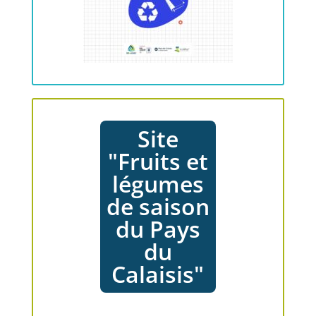
Site
"Fruits et
légumes
de saison
du Pays
du
Calaisis"