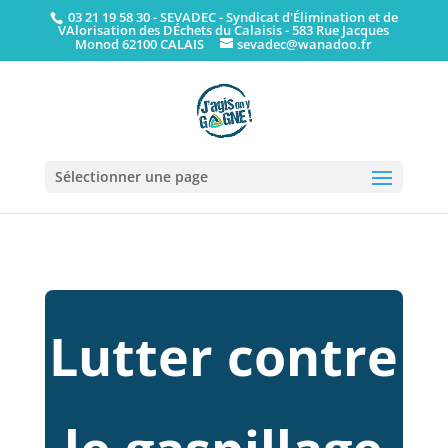
03 21 19 58 30
- SEVADEC - Syndicat d'Élimination et de
VAlorisation des DÉchets du Calaisis - 583 Rue Jacques
Monod 62100 CALAIS
sevadec@wanadoo.fr
Sélectionner une page
Lutter contre