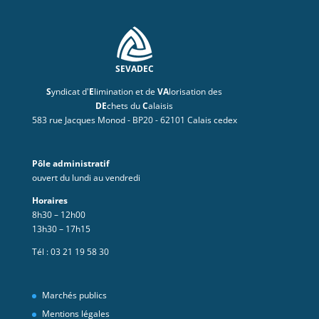
SEVADEC
S
yndicat d'
E
limination et de
VA
lorisation des
DE
chets du
C
alaisis
583 rue Jacques Monod - BP20 - 62101 Calais cedex
Pôle administratif
ouvert du lundi au vendredi
Horaires
8h30 – 12h00
13h30 – 17h15
Tél :
03 21 19 58 30
Marchés publics
Mentions légales