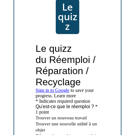
Le
quiz
z