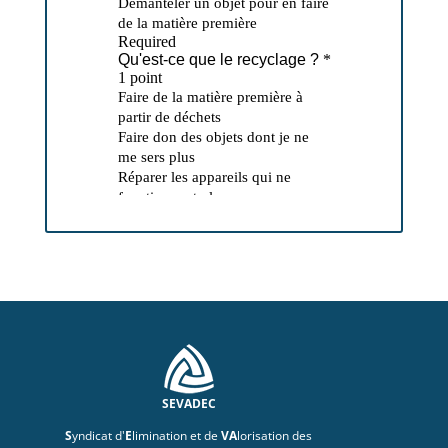
SEVADEC
S
yndicat d'
E
limination et de
VA
lorisation des