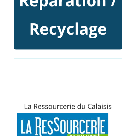
Réparation /
Recyclage
La Ressourcerie du Calaisis