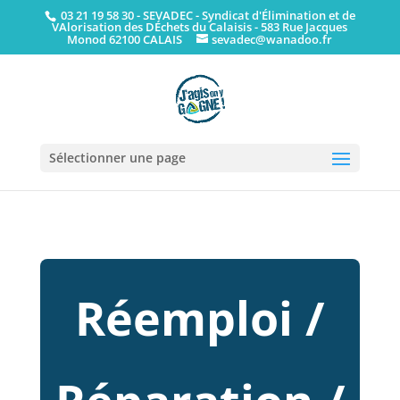
03 21 19 58 30
- SEVADEC - Syndicat d'Élimination et de
VAlorisation des DÉchets du Calaisis - 583 Rue Jacques
Monod 62100 CALAIS
sevadec@wanadoo.fr
Sélectionner une page
Réemploi /