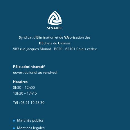
SEVADEC
S
yndicat d'
E
limination et de
VA
lorisation des
DE
chets du
C
alaisis
583 rue Jacques Monod - BP20 - 62101 Calais cedex
Pôle administratif
ouvert du lundi au vendredi
Horaires
8h30 – 12h00
13h30 – 17h15
Tél :
03 21 19 58 30
Marchés publics
Mentions légales