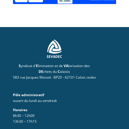
SEVADEC
S
yndicat d'
E
limination et de
VA
lorisation des
DE
chets du
C
alaisis
583 rue Jacques Monod - BP20 - 62101 Calais cedex
Pôle administratif
ouvert du lundi au vendredi
Horaires
8h30 – 12h00
13h30 – 17h15