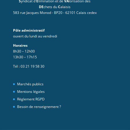
S
yndicat d'
E
limination et de
VA
lorisation des
DE
chets du
C
alaisis
583 rue Jacques Monod - BP20 - 62101 Calais cedex
Pôle administratif
ouvert du lundi au vendredi
Horaires
8h30 – 12h00
13h30 – 17h15
Tél :
03 21 19 58 30
Marchés publics
Mentions légales
Règlement RGPD
Besoin de renseignement ?