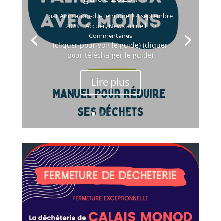
par
Animation-du-Territoire
|
4 septembre
2023
|
Accueil
,
News accueil
| 0
Commentaires
(cliquer pour voir le guide) (cliquer
pour télécharger le guide)
Lire plus