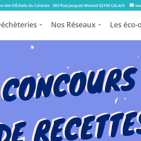
ion des DÉchets du Calaisis - 583 Rue Jacques Monod 62100 CALAIS
se
échèteries
Nos Réseaux
Les éco-