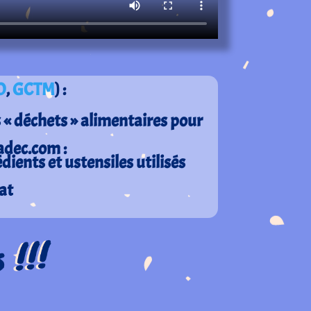
O
,
GCTM
) :
s « déchets » alimentaires pour
adec.com :
dients et ustensiles utilisés
at