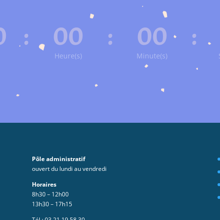
0
:
00
:
00
:
Heure(s)
Minute(s)
Pôle administratif
ouvert du lundi au vendredi
Horaires
8h30 – 12h00
13h30 – 17h15
Tél :
03 21 19 58 30