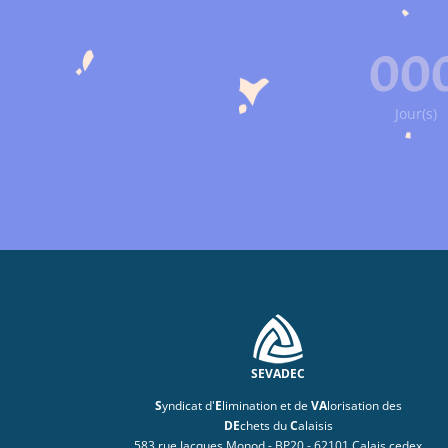
00
Jour(s)
SEVADEC
S
yndicat d'
E
limination et de
VA
lorisation des
DE
chets du
C
alaisis
583 rue Jacques Monod - BP20 - 62101 Calais cedex