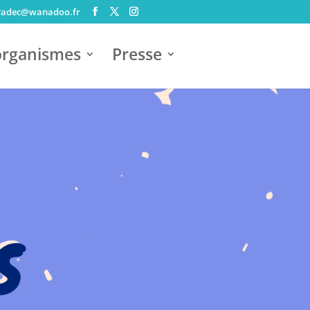
vadec@wanadoo.fr
organismes
Presse