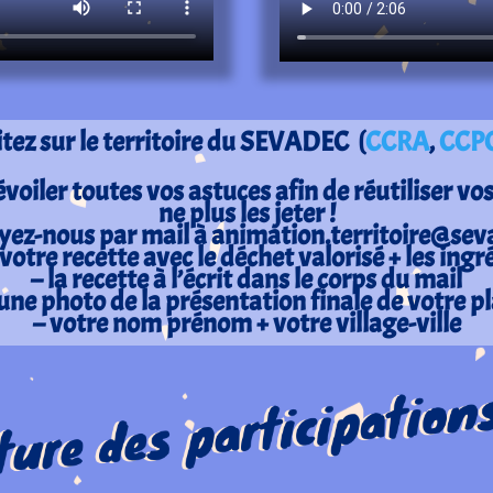
tez sur le territoire du SEVADEC
(
CCRA
,
CCP
oiler toutes vos astuces afin de réutiliser vo
ne plus les jeter !
ez-nous par mail à animation.territoire@sev
otre recette avec le déchet valorisé + les ingré
– la recette à l’écrit dans le corps du mail
 une photo de la présentation finale de votre pl
– votre nom prénom + votre village-ville